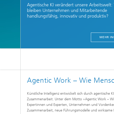
Agentische KI verändert unsere Arbeitswelt:
bleiben Unternehmen und Mitarbeitende
handlungsfähig, innovativ und produktiv?
MEHR IN
Agentic Work – Wie Mensc
Künstliche Intelligenz entwickelt sich durch agentisch
Zusammenarbeit. Unter dem Motto »Agentic Work – Wie
Expertinnen und Experten, Unternehmen und Vordenkend
Zusammenarbeit, neue Führungsmodelle und wirksame I