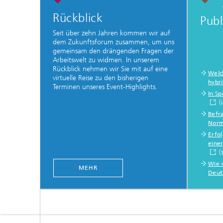
Rückblick
Publ
Seit über zehn Jahren kommen wir auf
dem Zukunftsforum zusammen, um uns
gemeinsam den drängenden Fragen der
Arbeitswelt zu widmen. In unserem
Rückblick nehmen wir Sie mit auf eine
Welc
virtuelle Reise zu den bisherigen
hybr
Terminen unseres Event-Highlights.
In Sp
(
Befr
Norm
Erfo
eine
(
Wie »
MEHR
Deut