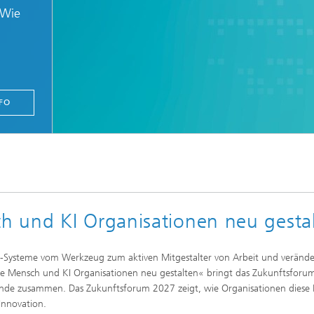
 Wie
FO
h und KI Organisationen neu gesta
e KI-Systeme vom Werkzeug zum aktiven Mitgestalter von Arbeit und veränd
 Mensch und KI Organisationen neu gestalten« bringt das Zukunftsforu
e zusammen. Das Zukunftsforum 2027 zeigt, wie Organisationen diese En
nnovation.