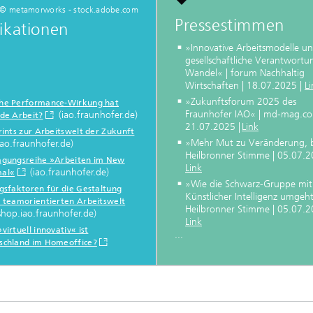
© metamorworks - stock.adobe.com
Pressestimmen
ikationen
»Innovative Arbeitsmodelle u
gesellschaftliche Verantwortu
Wandel« | forum Nachhaltig
Wirtschaften | 18.07.2025 |
Li
»Zukunftsforum 2025 des
he Performance-Wirkung hat
Fraunhofer IAO« | md-mag.co
(iao.fraunhofer.de)
ide Arbeit?
21.07.2025 |
Link
rints zur Arbeitswelt der Zukunft
»Mehr Mut zu Veränderung, bi
iao.fraunhofer.de)
Heilbronner Stimme | 05.07.2
agungsreihe »Arbeiten im New
Link
(iao.fraunhofer.de)
al«
»Wie die Schwarz-Gruppe mit
lgsfaktoren für die Gestaltung
Künstlicher Intelligenz umgeht
r teamorientierten Arbeitswelt
Heilbronner Stimme | 05.07.2
shop.iao.fraunhofer.de)
Link
virtuell innovativ« ist
...
schland im Homeoffice?