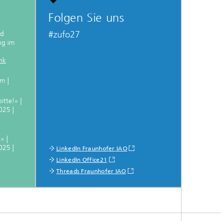
Folgen Sie uns
#zufo27
nd
ng im
nk
m |
tte!« |
025 |
« |
025 |
LinkedIn Fraunhofer IAO
LinkedIn Office21
Threads Fraunhofer IAO