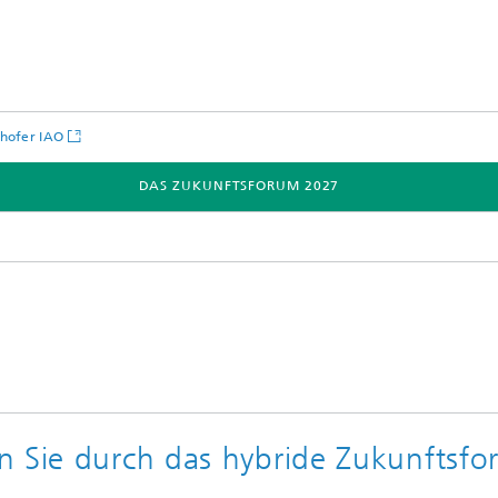
hofer IAO
DAS ZUKUNFTSFORUM 2027
r
Speaker
n Sie durch das hybride Zukunftsf