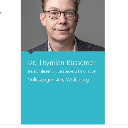
n
Dr. Thymian Bussemer
Bereichsleiter HR Strategie & Innovation
Volkswagen AG, Wolfsburg