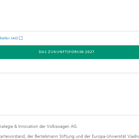
hofer IAO
DAS ZUKUNFTSFORUM 2027
r
Speaker
Strategie & Innovation der Volkswagen AG.
rteivorstand, der Bertelsmann Stiftung und der Europa-Universität Viadri